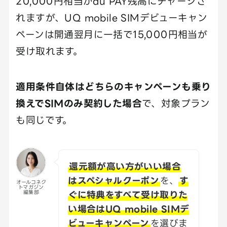
20,000円相当がau PAY残高にチャージさ
れますが、UQ mobile SIMデビューキャン
ペーンは開通翌月に一括で15,000円相当が
受け取れます。
適用条件自体はどちらのキャンペーンも乗り
換えでSIMのみ契約した場合
で、対象プラン
も同じです。
還元額が高い方がいい場合
はスペシャルクーポン
を、
す
オールコネク
トマガジン
ぐに特典をすべて受け取りた
編集部
い場合はUQ mobile SIMデ
ビューキャンペーン
を選びま