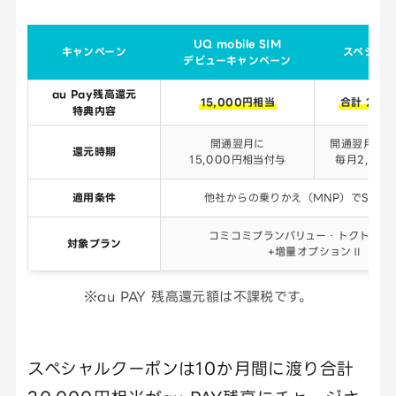
UQ mobile SIM
キャンペーン
スペシャ
デビューキャンペーン
au Pay残高還元
15,000円相当
合計 20,
特典内容
開通翌月に
開通翌月から
還元時期
15,000円相当付与
毎月2,00
適用条件
他社からの乗りかえ（MNP）でSIMの
コミコミプランバリュー・トクトクプ
対象プラン
+増量オプションⅡ
※au PAY 残高還元額は不課税です。
スペシャルクーポンは10か月間に渡り合計