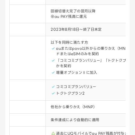
還元時期
回線切替え完了の翌月以降
※au PAY残高に還元
開催期間
2023年8月18日～終了日未定
参加条件
以下を同時に満たす方
auまたはpovo以外からの乗りかえ（MNP）に
ドまたはeSIMのみを契約
「コミコミプランバリュー」「トクトクプラン
かを契約
増量オプションⅡに加入
対象プラン
コミコミプランバリュー
トクトクプラン2
対象申込
他社から乗りかえ（MNP）
参加方法
条件達成により自動的に適用
注意点
過去にUQモバイルでau PAY残高が付与され