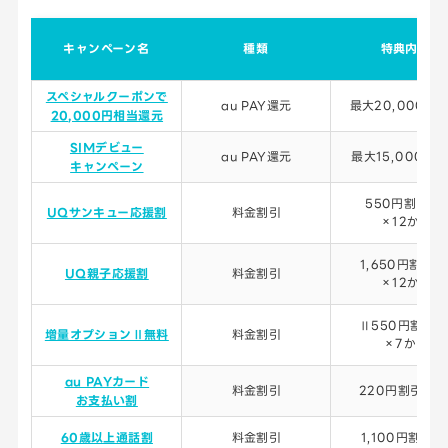
キャンペーン名
種類
特典内容
スペシャルクーポンで
au PAY還元
最大20,000円
20
,000円相当還元
SIMデビュー
au PAY還元
最大15,000円
キャンペーン
550円割引/月
UQサンキュー応援割
料金割引
×12か月
1,650円割引/
UQ親子応援割
料金割引
×12か月
Ⅱ550円割引/
増量オプションⅡ無料
料金割引
×7か月
au PAYカード
料金割引
220円割引/月
お支払い割
60歳以上通話割
料金割引
1,100円割引/