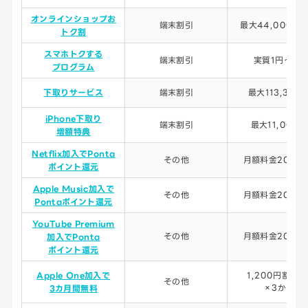
オンラインショップお
端末割引
最大44,000円
トク割
スマホトクする
端末割引
実質1円～/月
プログラム
下取りサービス
端末割引
最大113,300
iPhone下取り
端末割引
最大11,000円
増額特典
Netflix加入でPonta
その他
月額料金20％還
ポイント還元
Apple Music加入で
その他
月額料金20％還
Pontaポイント還元
YouTube Premium
その他
月額料金20％還
加入でPonta
ポイント還元
Apple One加入で
1,200円割引/
その他
×3か月
3カ月間無料