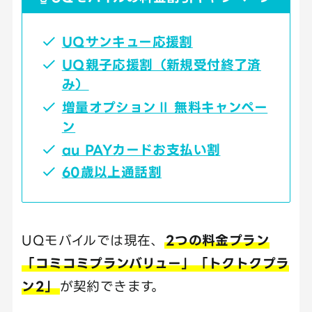
UQサンキュー応援割
UQ親子応援割（新規受付終了済
み）
増量オプションⅡ 無料キャンペー
ン
au PAYカードお支払い割
60歳以上通話割
UQモバイルでは現在、
2つの料金プラン
「コミコミプランバリュー」「トクトクプラ
ン2」
が契約できます。