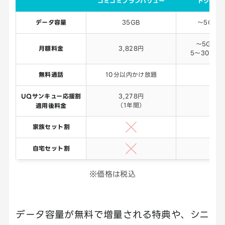
コミコミプランバリュー
トクトク
データ容量
35GB
～5GB/
～5GB：2
月額料金
3,828円
5～30GB：
無料通話
10分以内かけ放題
―
UQサンキュー応援割
3,278円
対象
（1年間）
適用後料金
家族セット割
自宅セット割
※価格は税込
データ容量が無料で増量される特典や、シニ