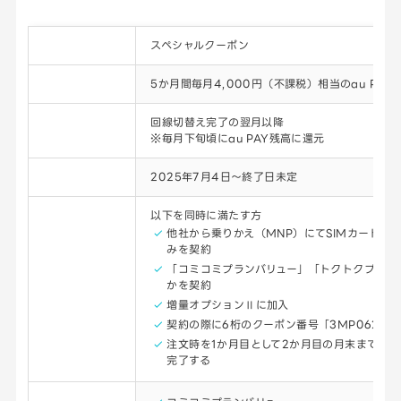
キャンペーン名
スペシャルクーポン
特典内容
5か月間毎月4,000円（不課税）相当のau PAY
還元時期
回線切替え完了の翌月以降
※毎月下旬頃にau PAY残高に還元
開催期間
2025年7月4日～終了日未定
参加条件
以下を同時に満たす方
他社から乗りかえ（MNP）にてSIMカードまた
みを契約
「コミコミプランバリュー」「トクトクプラン
かを契約
増量オプションⅡに加入
契約の際に6桁のクーポン番号「3MP062」
注文時を1か月目として2か月目の月末までに
完了する
対象プラン