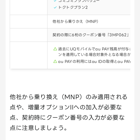
コミコミプランバリュー
トクトクプラン2
対象申込
他社から乗りかえ（MNP）
参加方法
契約の際に6桁のクーポン番号「3MP062」を入
注意点
過去にUQモバイルでau PAY残高が付与され
ンを適用している場合対象外となる場合がある
au PAYの利用にはau IDの取得とau PAYア
他社から乗り換え（MNP）のみ適用される
点や、増量オプションIIへの加入が必要な
点、契約時にクーポン番号の入力が必要な
点に注意しましょう。