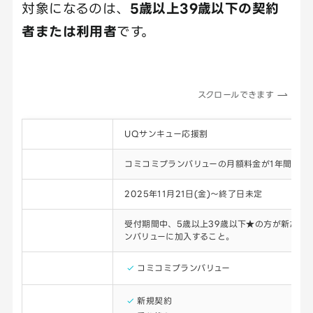
対象になるのは、
5歳以上39歳以下の契約
者または利用者
です。
スクロールできます
キャンペーン名
UQサンキュー応援割
特典内容
コミコミプランバリューの月額料金が1年間550
開催期間
2025年11月21日(金)～終了日未定
適用条件
受付期間中、5歳以上39歳以下★の方が新たに
ンバリューに加入すること。
対象プラン
コミコミプランバリュー
対象申込
新規契約