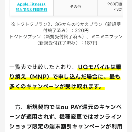
Apple Fitness+
980円割引/月
その他
×3か月
加入で
3カ月間無料
※トクトクプラン2、3Gからのりかえプラン（新規受
付終了済み）：220円
トクトクプラン（新規受付終了済み）、ミニミニプラン
（新規受付終了済み）：187円
一覧表で比較したとおり、
UQモバイルは乗
り換え（MNP）で申し込んだ場合に、最も
多くのキャンペーンが受け取れます。
一方、
新規契約ではau PAY還元のキャンペ
ーンが適用されず、機種変更ではオンライン
ショップ限定の端末割引キャンペーンが利用