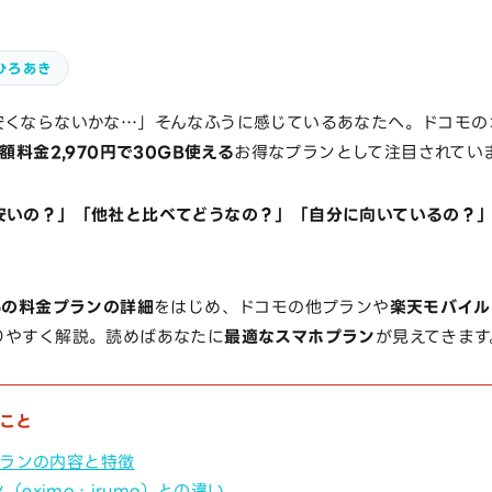
ひろあき
安くならないかな…」そんなふうに感じているあなたへ。ドコモの
額料金2,970円で30GB使える
お得なプランとして注目されてい
安いの？」「他社と比べてどうなの？」「自分に向いているの？
moの料金プランの詳細
をはじめ、ドコモの他プランや
楽天モバイル・
りやすく解説。読めばあなたに
最適なスマホプラン
が見えてきます
こと
プランの内容と特徴
（eximo・irumo）との違い