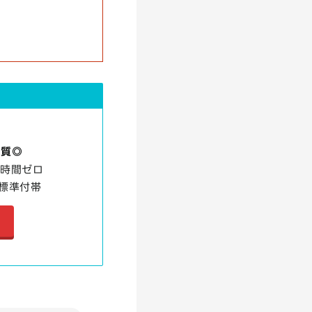
品質◎
ち時間ゼロ
標準付帯