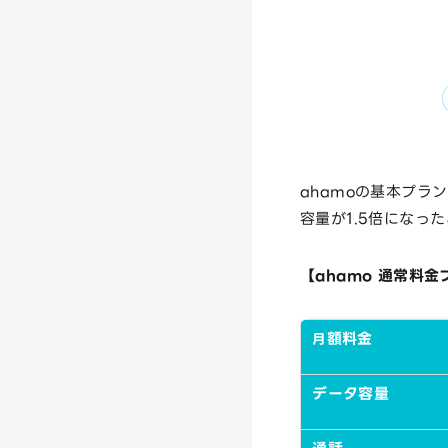
ahamoの基本プラン
容量が1.5倍になっ
【ahamo 通常料
額料金
月
データ容量