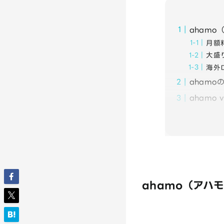
aham
月額
大盛
海外
aham
ahamo
ahamo（アハ