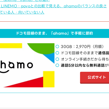
LINEMO・povoとの比較で見える、ahamoのバランスの良さ
いている人・向いていない人
ドコモ回線のまま、「ahamo」で手軽に節約
30GB：2,970円（月額）
ドコモ回線そのままで
通信
オンライン手続きだから待
通話5分以内なら無料通話
が
公式サイト