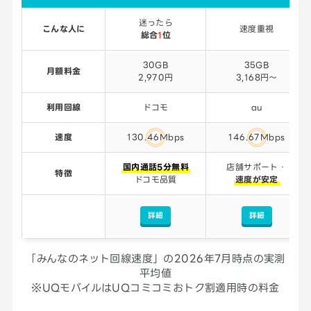
迷ったら
こんな人に
速度重視
総合
1
位
30GB
35GB
月額料金
2,970円
3,168円〜
利用回線
ドコモ
au
速度
130.46Mbps
146.67Mbps
国内通話5分無料
店舗サポート・
特徴
ドコモ品質
速度が安定
詳細
詳細
「みんなのネット回線速度」の2026年7月時点の実測
平均値
※UQモバイルはUQコミコミおトク割適用時の料金