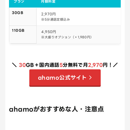
プラン
月額料金
30GB
2,970円
※5分通話定額込み
110GB
4,950円
※大盛りオプション（＋1,980円）
＼
30
GB＋国内通話
5
分無料で月
2,970
円！／
ahamo公式サイト
ahamoがおすすめな人・注意点