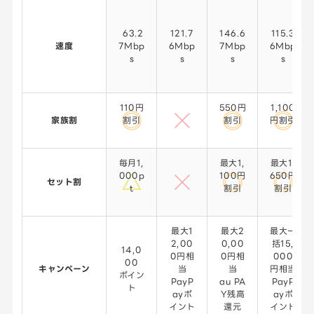
63.2
121.7
146.6
115.3
速度
7Mbp
6Mbp
7Mbp
6Mbp
s
s
s
s
110円
550円
1,100
家族割
割引
割引
円割引
毎月1,
最大1,
最大1,
000p
100円
650円
セット割
t
割引
割引
最大1
最大2
最大一
2,00
0,00
括15,
14,0
0円相
0円相
000
00
キャンペーン
当
当
円相当
ポイン
PayP
au PA
PayP
ト
ayポ
Y残高
ayポ
イント
還元
イント