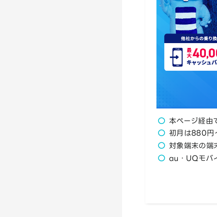
本ページ経由で
初月は880円
対象端末の端
au・UQモ