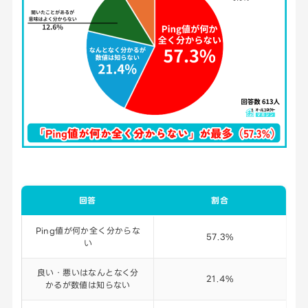
回答
割合
Ping値が何か全く分からな
57.3%
い
良い・悪いはなんとなく分
21.4%
かるが数値は知らない