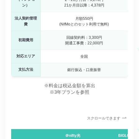
ン）
21か月目以降：4,378円
法人契約管理
月額550円
費
(NifMoとのセット利用で無料)
回線契約料：3,300円
初期費用
開通工事費：22,000円
対応エリア
全国
支払方法
銀行振込・口座振替
※料金は税込金額を算出
※3年プランを参照
スクロールできます
＠nifty光
BIGLOBE光