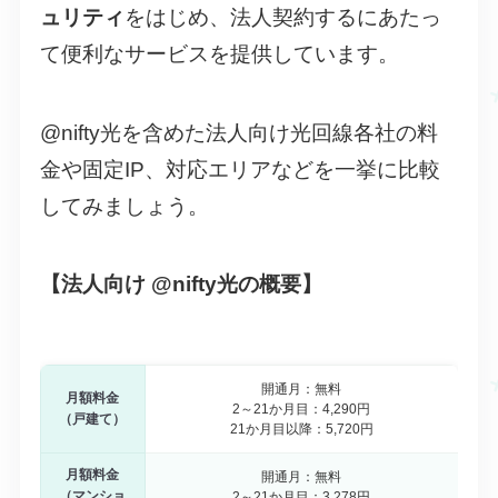
ュリティ
をはじめ、法人契約するにあたっ
て便利なサービスを提供しています。
@nifty光を含めた法人向け光回線各社の料
金や固定IP、対応エリアなどを一挙に比較
してみましょう。
【法人向け @nifty光の概要】
開通月：無料
月額料金
2～21か月目：4,290円
（戸建て）
21か月目以降：5,720円
月額料金
開通月：無料
（マンショ
2～21か月目：3,278円