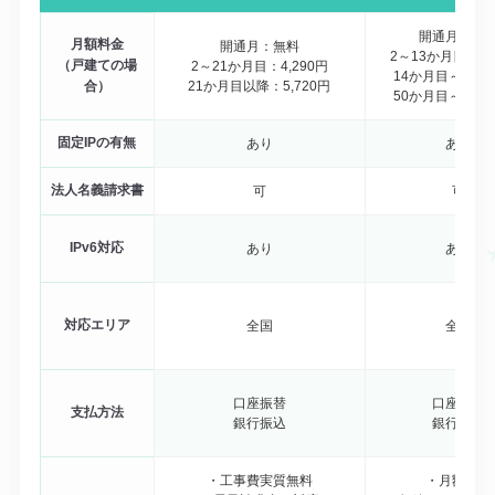
開通月：無
月額料金
開通月：無料
2～13か月目：3,
（戸建ての場
2～21か月目：4,290円
14か月目～：6,2
合）
21か月目以降：5,720円
50か月目～：6,8
固定IPの有無
あり
あり
法人名義請求書
可
可
IPv6対応
あり
あり
対応エリア
全国
全国
口座振替
口座振替
支払方法
銀行振込
銀行振込
・工事費実質無料
・月額割引