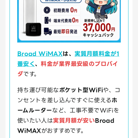
Broad WiMAX
は、
実質月額料金が1
番安く
、
料金が業界最安級のプロバイ
ダ
です。
持ち運び可能な
ポケット型WiFi
や、コ
ンセントを差し込んですぐに使える
ホ
ームルーター
など、工事不要でWiFiを
使いたい人は
実質月額が安い
Broad
WiMAX
がおすすめです。