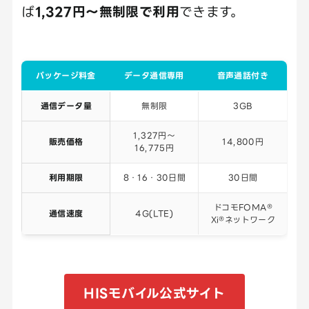
ば
1,327円～無制限で利用
できます。
パッケージ料金
データ通信専用
音声通話付き
通信データ量
無制限
3GB
1,327円～
販売価格
14,800円
16,775円
利用期限
8・16・30日間
30日間
ドコモFOMA®
通信速度
4G(LTE)
Xi®ネットワーク
HISモバイル公式サイト