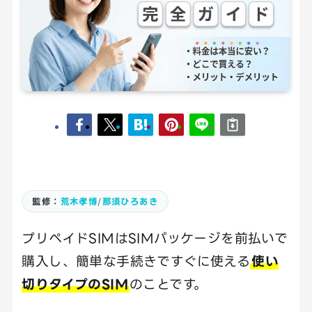
監修：
荒木孝博
/
那須ひろあき
プリペイドSIMはSIMパッケージを前払いで
購入し、簡単な手続きですぐに使える
使い
切りタイプのSIM
のことです。