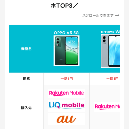
ホTOP3／
スクロールできます
arrows We2
OPPO A5 5G
機種名
価格
一括1円
一括1円
購入先