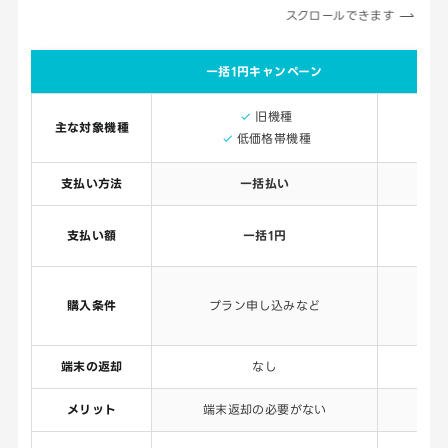
スクロールできます
一括1円キャンペーン
月
旧機種
主な対象機種
低価格帯機種
支払い方法
一括払い
支払い額
一括1円
支
購入条件
プラン申し込みなど
+
端末の返却
なし
メリット
端末返却の必要がない
最