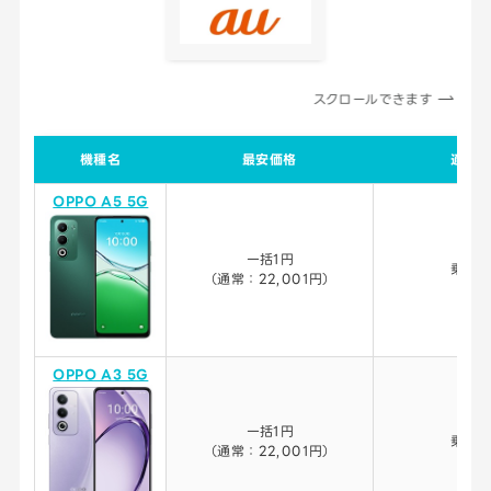
スクロールできます
機種名
最安価格
適用条
OPPO A5 5G
一括1円
乗り
（通常：22,001円）
OPPO A3 5G
一括1円
乗り
（通常：22,001円）