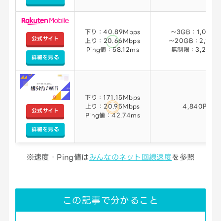
下り：40.89Mbps
～3GB：1,078
公式サイト
上り：20.66Mbps
～20GB：2,178
Ping値：58.12ms
無制限：3,278円
詳細を見る
下り：171.15Mbps
上り：20.95Mbps
4,840円
公式サイト
Ping値：42.74ms
詳細を見る
※速度・Ping値は
みんなのネット回線速度
を参照
この記事で分かること