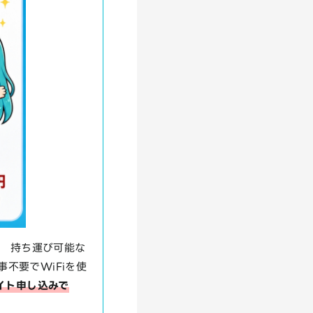
。 持ち運び可能な
事不要でWiFiを使
イト申し込みで