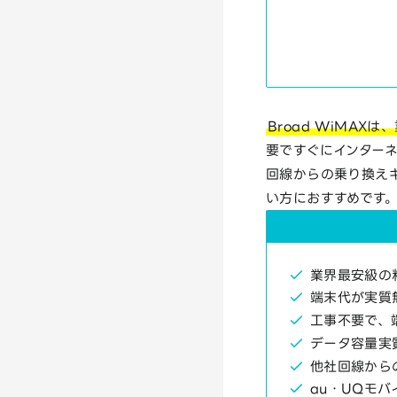
Broad WiMA
要ですぐにインターネ
回線からの乗り換え
い方におすすめです
業界最安級の
端末代が実質
工事不要で、
データ容量実
他社回線から
au・UQモ