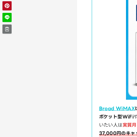
Broad WiMAX
ポケット型WiFi
いたい人は
実質月
37,000円のキ