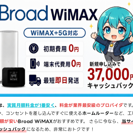
は、
実質月額料金が1番安く
、
料金が業界最安級のプロバイダ
です
や、コンセントを差し込んですぐに使える
ホームルーター
など、工
額が安い
Broad WiMAX
がおすすめです。 さらに今なら、
当サ
ャッシュバック
になるため、非常におトクです！