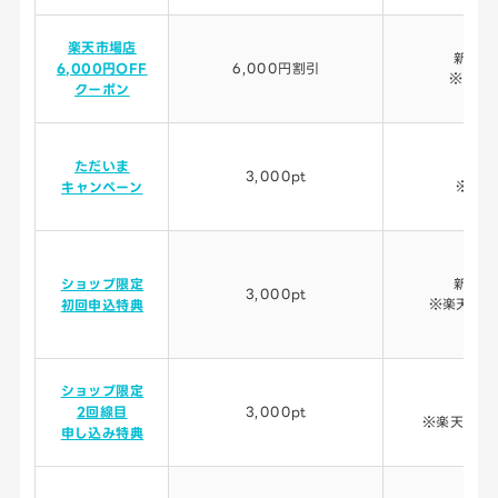
楽天市場店
新規・
6,000円OFF
6,000円割引
※端末
クーポン
ただいま
MN
3,000pt
※再契
キャンペーン
ショップ限定
新規・
3,000pt
※楽天カー
初回申込特典
ショップ限定
新
2回線目
3,000pt
※楽天モバ
申し込み特典