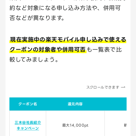
約など対象になる申し込み方法や、併用可
否などが異なります。
現在実施中の楽天モバイル申し込みで使える
クーポンの対象者や併用可否
も一覧表で比
較してみましょう。
スクロールできます
クーポン名
還元内容
対
三木谷社長紹介
最大14,000pt
新規・
キャンペーン