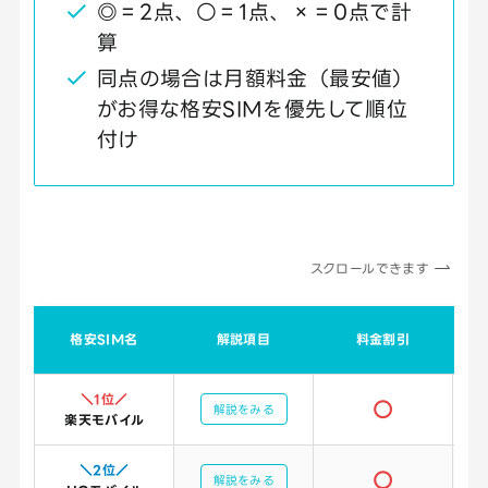
◎＝2点、○＝1点、×＝0点で計
算
同点の場合は月額料金（最安値）
がお得な格安SIMを優先して順位
付け
スクロールできます
S
格安SIM名
解説項目
料金割引
＼1位／
○
解説をみる
楽天モバイル
＼2位／
○
解説をみる