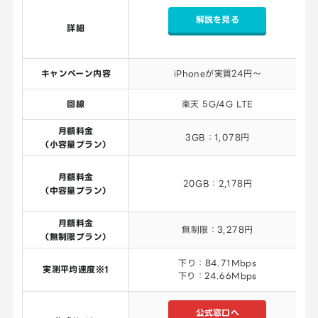
解説を見る
詳細
キャンペーン内容
iPhoneが実質24円～
回線
楽天 5G/4G LTE
月額料金
3GB：1,078円
（小容量プラン）
月額料金
20GB：2,178円
（中容量プラン）
月額料金
無制限：3,278円
（無制限プラン）
下り：84.71Mbps
実測平均速度※1
下り：24.66Mbps
公式窓口へ