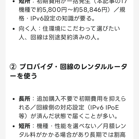
短所
：初期費用が一括発生（本記事の17
機種で約5,800円〜約58,846円）／規
格・IPv6設定の知識が要る。
向く人：住環境にこだわって選びたい
人、回線は別途契約済みの人。
② プロバイダ・回線のレンタルルータ
ーを使う
長所
：追加購入不要で初期費用を抑えら
れる／回線側の対応設定（IPv6 IPoE
等）が済んだ状態で届くことが多い。
短所
：機種・性能を選べない／月額レン
タル料がかかる場合があり長期では割高