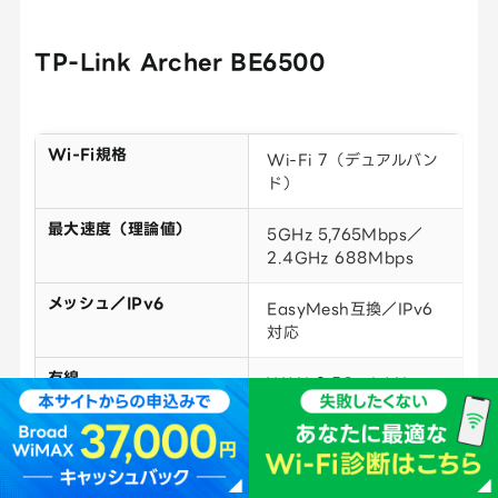
TP-Link Archer BE6500
Wi-Fi規格
Wi-Fi 7（デュアルバン
ド）
最大速度（理論値）
5GHz 5,765Mbps／
2.4GHz 688Mbps
メッシュ／IPv6
EasyMesh互換／IPv6
対応
有線
WAN 2.5G・LAN
2.5G×1
発売／参考価格
2025年5月／約12,200
円