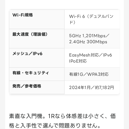
Wi-Fi規格
Wi-Fi 6（デュアルバン
ド）
最大速度（理論値）
5GHz 1,201Mbps／
2.4GHz 300Mbps
メッシュ／IPv6
EasyMesh対応／IPv6
IPoE対応
有線・セキュリティ
有線1G／WPA3対応
発売／参考価格
2024年1月／約7,182円
素直な入門機。1Rなら体感差は小さく、価
格と入手性で選んで問題ありません。