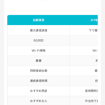
比較項目
HYBRID 
最大通信速度
下り最大3.5
5G対応
○
Wi-Fi規格
Wi-Fi 
重量
約225
同時接続台数
最大64
連続通信時間
約11時
おすすめ用途
長時間利用・
おすすめな人
外出先で長く