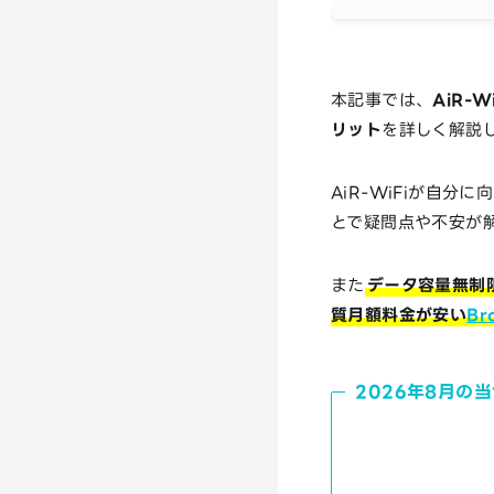
本記事では、
AiR
リット
を詳しく解説
AiR-WiFiが自
とで疑問点や不安が
また
データ容量無制限
質月額料金が安い
Br
2026年8月の