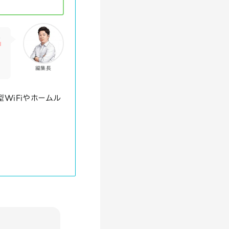
イ
編集長
WiFiやホームル