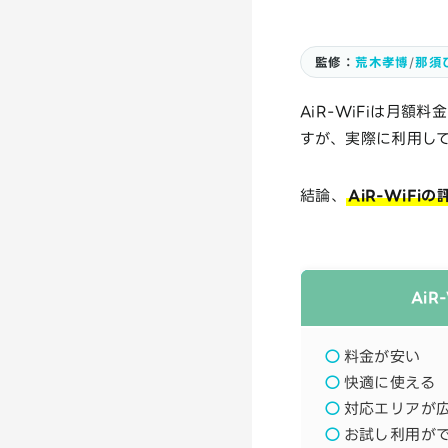
監修：
荒木孝博
/
那須
AiR-WiFiは月
すが、実際に利用し
結論、
AiR-WiFi
AiR
料金が安い
快適に使える
対応エリアが
お試し利用が