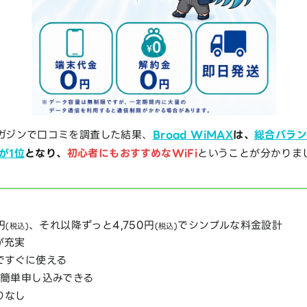
ガジンで口コミを調査した結果、
Broad WiMAX
は、
総合バラン
が1位
となり、
初心者にもおすすめなWiFi
ということが分かりま
円
、それ以降ずっと4,750円
でシンプルな料金設計
(税込)
(税込)
が充実
ですぐに使える
ら簡単申し込みできる
りなし