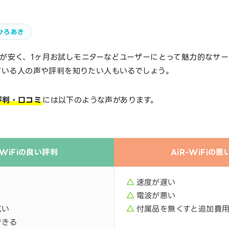
ひろあき
額料金が安く、1ヶ月お試しモニターなどユーザーにとって魅力的なサ
ている人の声や評判を知りたい人もいるでしょう。
の評判・口コミ
には以下のような声があります。
-WiFiの良い評判
AiR-WiFiの
速度が遅い
電波が悪い
広い
付属品を無くすと追加費
できる