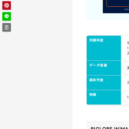
月額料金
データ容量
端末代金
特典
BIGLOBE Wi