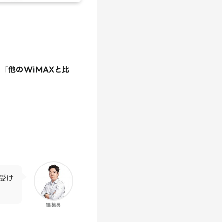
」「
他のWiMAXと比
受け
編集長