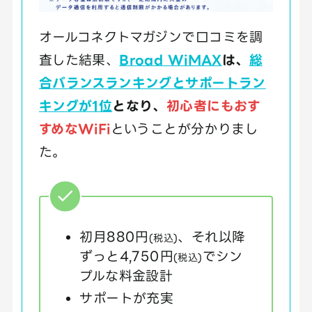
オールコネクトマガジンで口コミを調
査した結果、
Broad WiMAX
は、
総
合バランスランキングとサポートラン
キングが1位
となり、
初心者にもおす
すめなWiFi
ということが分かりまし
た。
初月880円
、それ以降
(税込)
ずっと4,750円
でシン
(税込)
プルな料金設計
サポートが充実