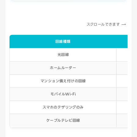
スクロールできます
回線種類
光回線
4
ホームルーター
1
マンション備え付けの回線
1
モバイルWi-Fi
1
スマホのテザリングのみ
1
ケーブルテレビ回線
1