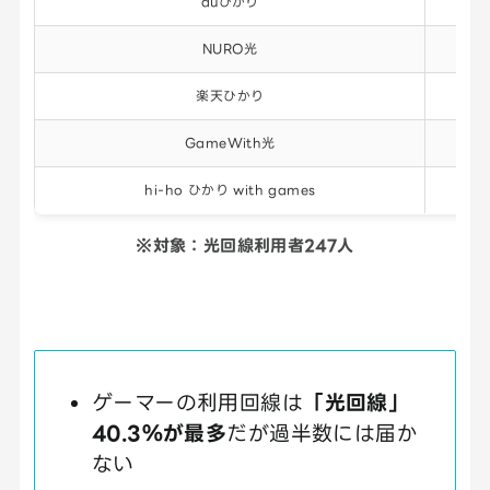
auひかり
1
NURO光
楽天ひかり
GameWith光
hi-ho ひかり with games
※対象：光回線利用者247人
ゲーマーの利用回線は
「光回線」
40.3％が最多
だが過半数には届か
ない