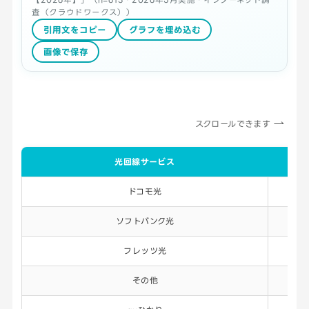
査（クラウドワークス））
引用文をコピー
グラフを埋め込む
画像で保存
スクロールできます
光回線サービス
ドコモ光
1
ソフトバンク光
1
フレッツ光
その他
1