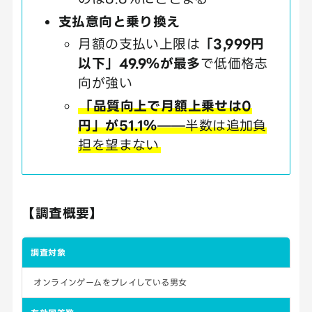
支払意向と乗り換え
月額の支払い上限は
「3,999円
以下」49.9％が最多
で低価格志
向が強い
「品質向上で月額上乗せは0
円」が51.1％
——半数は追加負
担を望まない
【調査概要】
調査対象
オンラインゲームをプレイしている男女