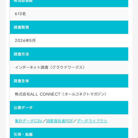
有効回答数
613名
調査期間
2026年5月
調査方法
インターネット調査（クラウドワークス）
調査主体
株式会社ALL CONNECT（オールコネクトマガジン）
公開データ
集計データCSV
／
調査報告書PDF
／
データライブラリ
引用・転載