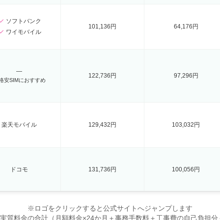
ソフトバンク
101,136円
64,176円
ワイモバイル
―
122,736円
97,296円
格安SIMにおすすめ
楽天モバイル
129,432円
103,032円
ドコモ
131,736円
100,056円
※ロゴをクリックすると公式サイトへジャンプします
の実質料金の合計（月額料金×24か月＋事務手数料＋工事費の自己負担