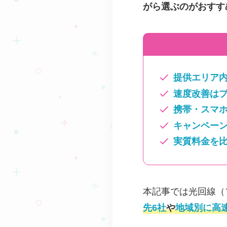
がら選ぶのがおすす
提供エリア
速度改善は
携帯・スマ
キャンペー
実質料金を
本記事では光回線（
先6社
や
地域別に高