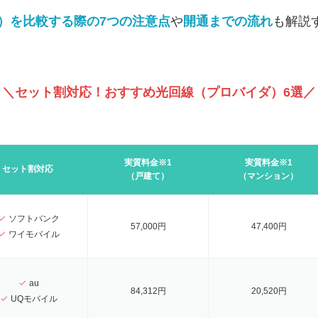
）を比較する際の7つの注意点
や
開通までの流れ
も解説
＼セット割対応！おすすめ光回線（プロバイダ）6選／
実質料金※1
実質料金※1
セット割対応
（戸建て）
（マンション）
ソフトバンク
57,000円
47,400円
ワイモバイル
au
84,312円
20,520円
UQモバイル