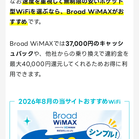
なお
速度を重視して無制限の安いポケット
型WiFiを選ぶなら、Broad WiMAXがお
すすめ
です。
Broad WiMAXでは
37,000円のキャッシ
ュバック
や、他社からの乗り換えで違約金を
最大40,000円還元してくれるためお得に利
用できます。
2026年8月の当サイトおすすめ
WiFi