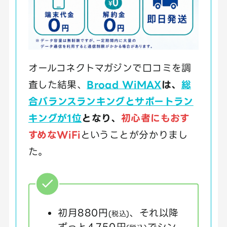
オールコネクトマガジンで口コミを調
査した結果、
Broad WiMAX
は、
総
合バランスランキングとサポートラン
キングが1位
となり、
初心者にもおす
すめなWiFi
ということが分かりまし
た。
初月880円
、それ以降
(税込)
ずっと4,750円
でシン