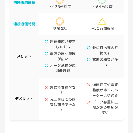
同時接続台数
～128台程度
～64台程度
連続通信時間
制限なし
～20時間程度
通信速度が安定
しやすい
外に持ち運んで
使える
電波の届く範囲
メリット
が広い
端末の種類が多
い
データ通信が原
則無制限
通信速度や電波
外に持ち運べな
強度がホームル
い
ーターより劣る
デメリット
光回線ほどの速
データ容量に上
度は期待できな
限がある場合が
い
多い