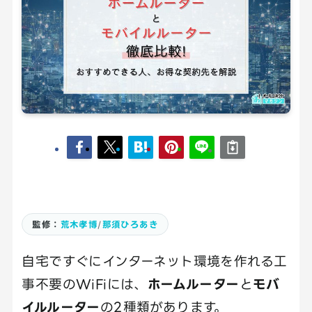
監修：
荒木孝博
/
那須ひろあき
自宅ですぐにインターネット環境を作れる工
事不要のWiFiには、
ホームルーター
と
モバ
イルルーター
の2種類があります。