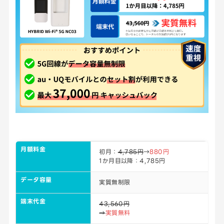
月額料金
初月：
4,785円
→
880円
1か月目以降：4,785円
データ容量
実質無制限
端末代金
43,560円
→
実質無料