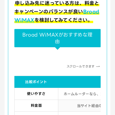
申し込み先に迷っている方は、料金と
キャンペーンのバランスが良い
Broad
WiMAX
を検討してみてください。
Broad WiMAXがおすすめな理
由
スクロールできます
比較ポイント
Bro
使いやすさ
ホームルーターなら、端末が
料金面
当サイト経由なら
37