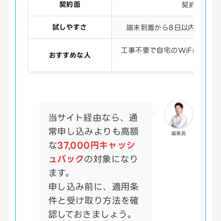
契約面
契約期間の
試しやすさ
端末到着から8日以内なら、
工事不要で自宅のWiFi環境を
おすすめな人
当サイト経由なら、通
常申し込みよりも高額
編集長
な
37,000円キャッシ
ュバック
の対象になり
ます。
申し込み前に、適用条
件と受け取り方法を確
認しておきましょう。