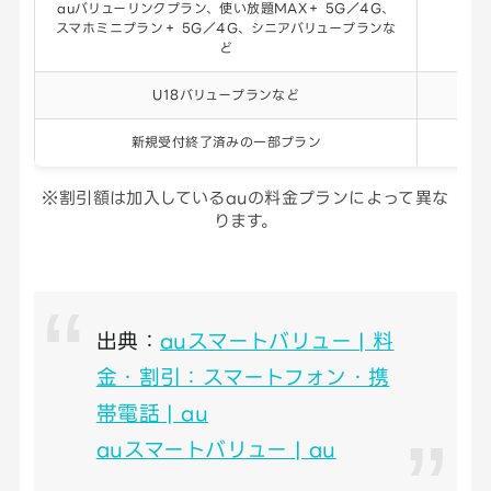
auバリューリンクプラン、使い放題MAX＋ 5G／4G、
スマホミニプラン＋ 5G／4G、シニアバリュープランな
ど
U18バリュープランなど
新規受付終了済みの一部プラン
55
※割引額は加入しているauの料金プランによって異な
ります。
出典：
auスマートバリュー | 料
金・割引：スマートフォン・携
帯電話 | au
auスマートバリュー | au