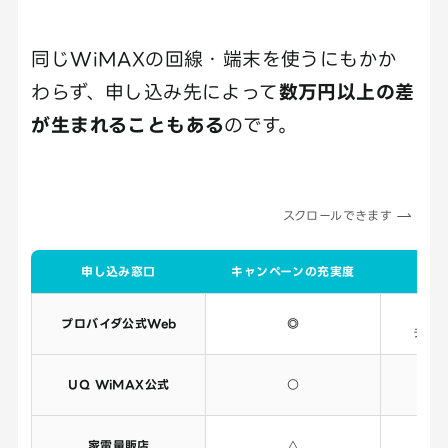
同じWiMAXの回線・端末を使うにもかか
わらず、申し込み先によって
数万円以上の差
が生まれることもある
のです。
スクロールできます
申し込み窓口
キャンペーンの充実度
相
プロバイダ公式Web
◎
チャ
UQ WiMAX公式
○
家電量販店
△