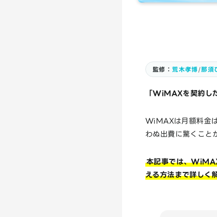
監修：
荒木孝博
/
那須
「WiMAXを契約し
WiMAXは月額料金
わぬ出費に驚くこと
本記事では、WiM
える方法まで詳しく