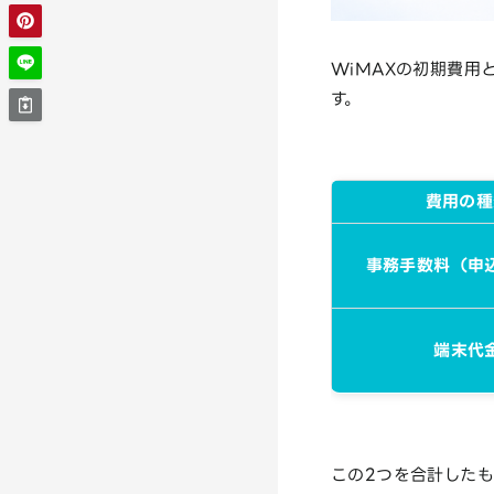
WiMAXの初期費
す。
費用の種
事務手数料（申
端末代
この2つを合計した