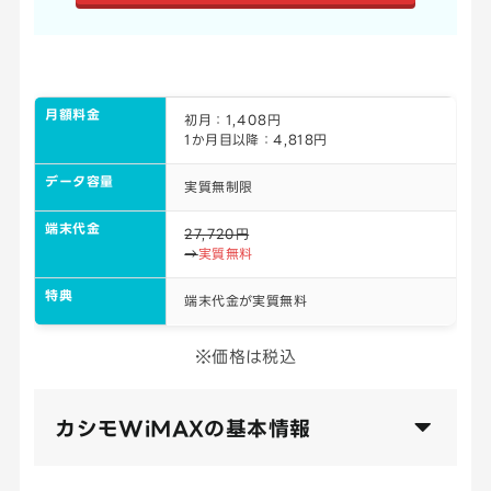
月額料金
初月：1,408円
1か月目以降：4,818円
データ容量
実質無制限
端末代金
27,720円
→
実質無料
特典
端末代金が実質無料
※価格は税込
カシモWiMAXの基本情報