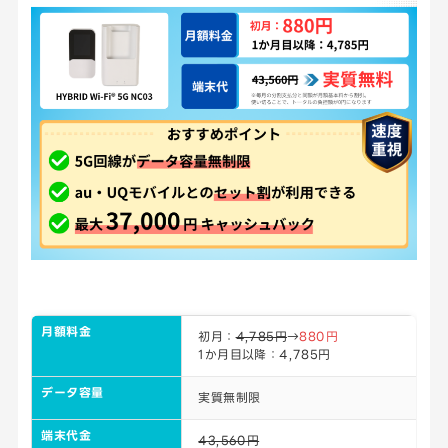
月額料金
初月：
4,785円
→
880円
1か月目以降：4,785円
データ容量
実質無制限
端末代金
43,560円