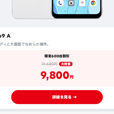
o9 A
ディと大画面でなめらか操作。
限定600台割引
31,680円
大特価
9,800
円
詳細を見る →