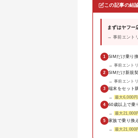
この記事の結
まずはヤフー
→ 事前エント
SIMだけ乗り
1
→ 事前エント
SIMだけ新規
2
→ 事前エント
端末をセット
3
→
最大6,000
60歳以上で乗
4
→
最大21,00
家族で乗り換
5
→
最大21,00