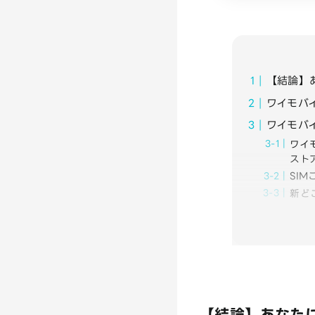
【結論】
ワイモバ
ワイモバイ
ワイ
スト
SI
新ど
【結論】あなた