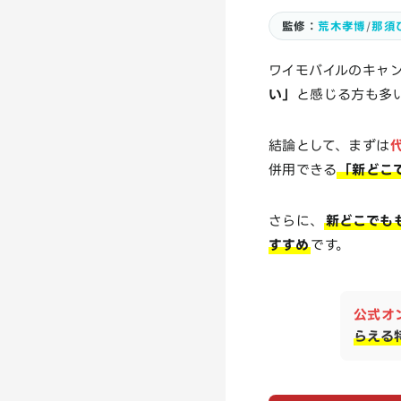
監修：
荒木孝博
/
那須
ワイモバイルのキャ
い」
と感じる方も多
結論として、まずは
併用できる
「新どこで
さらに、
新どこでも
すすめ
です。
公式オ
らえる