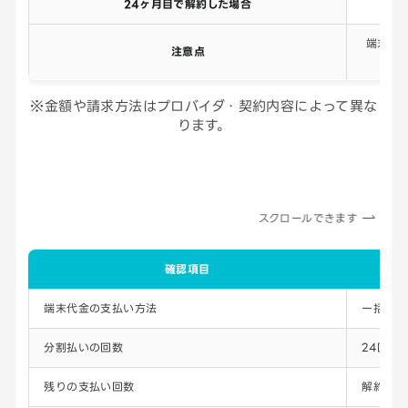
24ヶ月目で解約した場合
端末代
注意点
※金額や請求方法はプロバイダ・契約内容によって異な
ります。
スクロールできます
確認項目
端末代金の支払い方法
一括払い
分割払いの回数
24回払
残りの支払い回数
解約時点