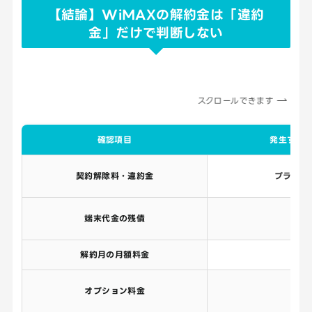
【結論】WiMAXの解約金は「違約
金」だけで判断しない
スクロールできます
確認項目
発生する
契約解除料・違約金
プランに
端末代金の残債
高い
解約月の月額料金
あり
オプション料金
あり