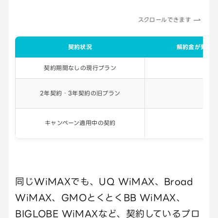
スクロールできます
契約状況
解約金が発生
契約期間なしの現行プラン
低い
2年契約・3年契約の旧プラン
あり
キャンペーン適用中の契約
あり
同じWiMAXでも、UQ WiMAX、Broad
WiMAX、GMOとくとくBB WiMAX、
BIGLOBE WiMAXなど、契約しているプロ