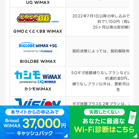
UQ WiMAX
2022年7月1日以降の申し込みでは
約で1,100円（税込）
25ヶ月以降は契約解除料
GMOとくとくBB WiMAX
契約状態によっては、契約解除料がか
BIGLOBE WiMAX
5Gギガ放題縛りなしプランなどは、い
約違約金0円。
縛りなしプラン以外は、更新月以外で
カシモWiMAX
生
ギガ放題プラスS 2年プランは、24
3,751円（税込）。
25ヶ月目以降は0円。フリープ
Vision WiMAX
最新端末購入プランは解約金
2024年7月7日以前の2年契約プ