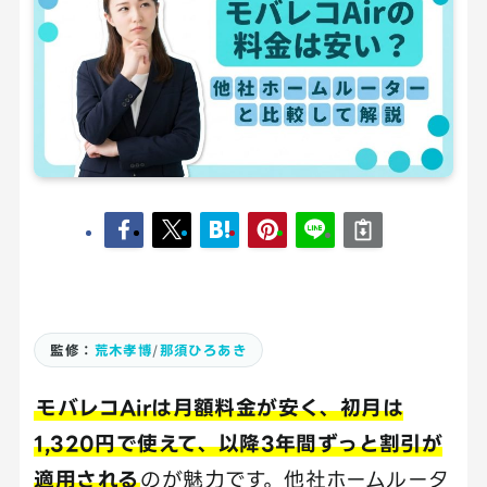
監修：
荒木孝博
/
那須ひろあき
モバレコAirは月額料金が安く、初月は
1,320円で使えて、以降3年間ずっと割引が
適用される
のが魅力です。他社ホームルータ