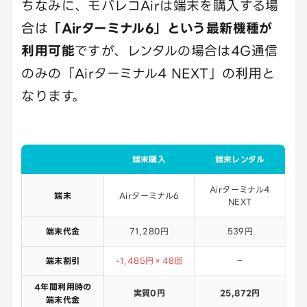
ちなみに、モバレコAirは端末を購入する場
合は
「Airターミナル6」という最新機種が
利用可能
ですが、レンタルの場合は4G通信
のみの「Airターミナル4 NEXT」の利用と
なります。
端末購入
端末レンタル
Airターミナル4
端末
Airターミナル6
NEXT
端末代金
71,280円
539円
端末割引
-1,485円×48回
－
4年間利用時の
実質0円
25,872円
端末代金