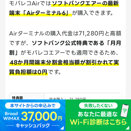
モバレコAirでは
ソフトバンクエアーの最新
端末「Airターミナル6」
が購入できます。
Airターミナルの購入代金は71,280円と高額
ですが、
ソフトバンク公式特典である「月月
割」
がモバレコエアーでも適用できるため、
48か月間端末分割金相当額が割引かれて実
質負担額は0円
です。
特典額
端末購入：-71,280円
対象者
端末購入者
その他の適用条件
キャンペーン期間中にサイトからモバ
レコAirを申し込む