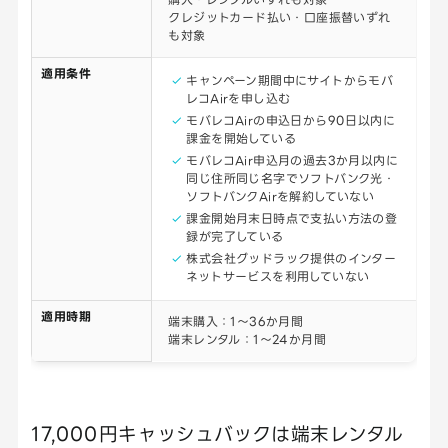
クレジットカード払い・口座振替いずれ
も対象
適用条件
キャンペーン期間中にサイトからモバ
レコAirを申し込む
モバレコAirの申込日から90日以内に
課金を開始している
モバレコAir申込月の過去3か月以内に
同じ住所同じ名字でソフトバンク光・
ソフトバンクAirを解約していない
課金開始月末日時点で支払い方法の登
録が完了している
株式会社グッドラック提供のインター
ネットサービスを利用していない
適用時期
端末購入：1～36か月間
端末レンタル：1～24か月間
17,000円キャッシュバックは端末レンタル