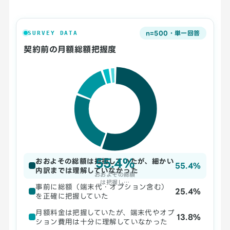
n=500・単一回答
SURVEY DATA
契約前の月額総額把握度
55.4%
おおよその総額は把握していたが、細かい
55.4%
内訳までは理解していなかった
おおよその総額
は把握し…
事前に総額（端末代・オプション含む）
25.4%
を正確に把握していた
月額料金は把握していたが、端末代やオプ
13.8%
ション費用は十分に理解していなかった