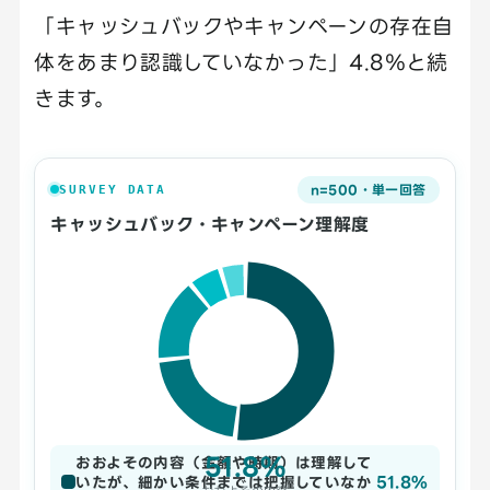
「キャッシュバックやキャンペーンの存在自
体をあまり認識していなかった」4.8％と続
きます。
n=500・単一回答
SURVEY DATA
キャッシュバック・キャンペーン理解度
51.8%
おおよその内容（金額や時期）は理解して
51.8%
いたが、細かい条件までは把握していなか