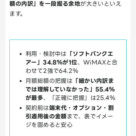
額の内訳」を一段掘る余地
が大きいといえ
ます。
利用・検討中は
「ソフトバンクエ
アー」34.8％が1位
、WiMAXと合
わせて2強で64.2％
月額総額の把握は
「細かい内訳ま
では理解していなかった」55.4％
が最多
、「正確に把握」は25.4％
契約前は
端末代・オプション・割
引適用後の金額
まで、表でイメー
ジを固めると安心