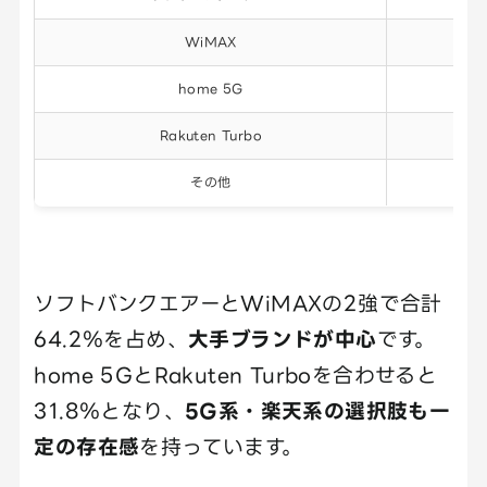
WiMAX
29.
home 5G
19.
Rakuten Turbo
12.
その他
4.
ソフトバンクエアーとWiMAXの2強で合計
64.2％を占め、
大手ブランドが中心
です。
home 5GとRakuten Turboを合わせると
31.8％となり、
5G系・楽天系の選択肢も一
定の存在感
を持っています。