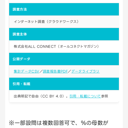
調査方法
インターネット調査（クラウドワークス）
調査主体
株式会社ALL CONNECT（オールコネクトマガジン）
公開データ
集計データCSV
／
調査報告書PDF
／
データライブラリ
引用・転載
出典明記で自由（CC BY 4.0）。
引用・転載について
参照
※一部設問は複数回答可で、％の母数が