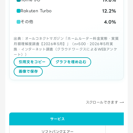
12.2%
Rakuten Turbo
4.0%
その他
出典：オールコネクトマガジン「ホームルーター料金実態・実質
月額理解度調査【2026年5月】」（n=500・2026年5月実
施・インターネット調査（クラウドワークスによるWEBアンケ
ート））
引用文をコピー
グラフを埋め込む
画像で保存
スクロールできます
サービス
割
ソフトバンクエアー
34.