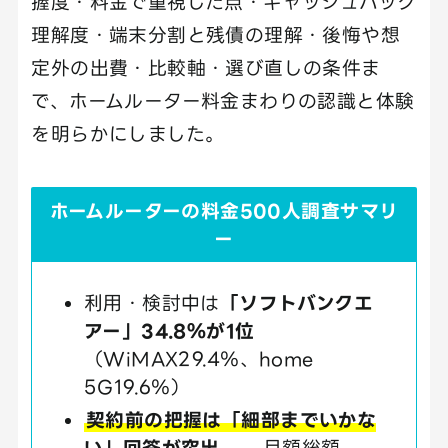
握度・料金で重視した点・キャッシュバック
理解度・端末分割と残債の理解・後悔や想
定外の出費・比較軸・選び直しの条件ま
で、ホームルーター料金まわりの認識と体験
を明らかにしました。
ホームルーターの料金500人調査サマリ
ー
利用・検討中は
「ソフトバンクエ
アー」34.8％が1位
（WiMAX29.4％、home
5G19.6％）
契約前の把握は「細部までいかな
い」回答が突出
——月額総額