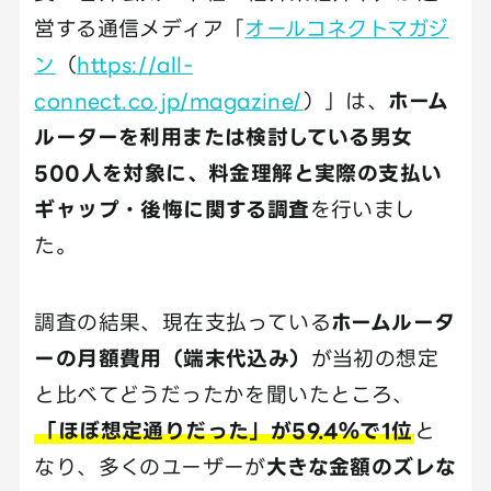
営する通信メディア「
オールコネクトマガジ
ン
（
https://all-
connect.co.jp/magazine/
）」は、
ホーム
ルーターを利用または検討している男女
500人を対象に、料金理解と実際の支払い
ギャップ・後悔に関する調査
を行いまし
た。
調査の結果、現在支払っている
ホームルータ
ーの月額費用（端末代込み）
が当初の想定
と比べてどうだったかを聞いたところ、
「ほぼ想定通りだった」が59.4％で1位
と
なり、多くのユーザーが
大きな金額のズレな