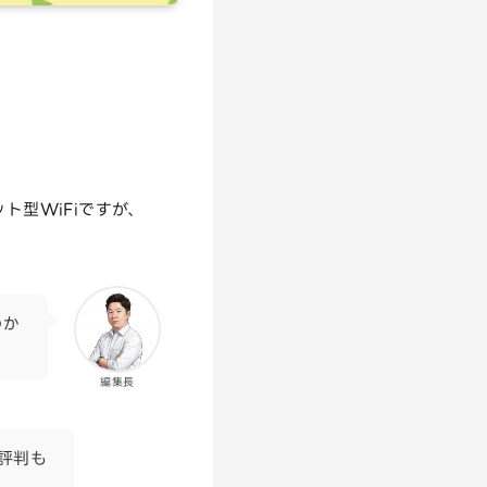
ット型WiFiですが、
のか
編集長
の評判も