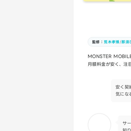
監修：
荒木孝博
/
那須
MONSTER MOB
月額料金が安く、注
安く契
気にな
サー
知