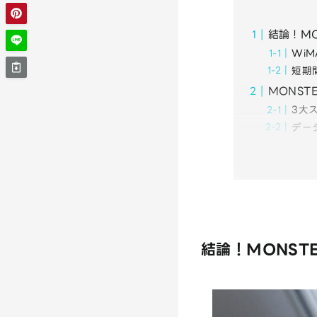
結論！MO
Wi
短期
MONST
3大
デー
結論！MONST