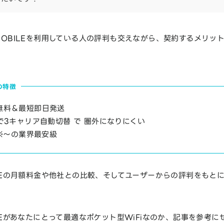
 MOBILEを利用している人の評判も交えながら、契約するメリッ
の特徴
無料＆最短即日発送
で3キャリア自動切替 で 圏外になりにくい
円※〜の業界最安級
BILEの月額料金や他社との比較、そしてユーザーからの評判をもと
BILEがあなたにとって最適なポケット型WiFiなのか、記事を参考