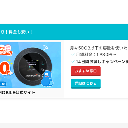
実◎！料金も安い！
月々50GB以下の容量を使い
月額料金：1,980円～
14日間お試しキャンペーン
おすすめ窓口
詳細はこちら
MOBILE公式サイト