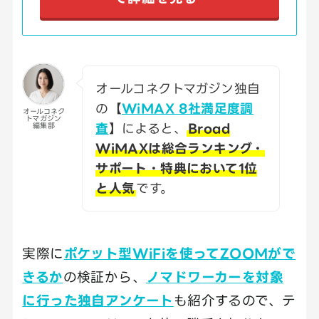
オールコネクトマガジン独自
の【
WiMAX 8社満足度調
オールコネク
トマガジン
査
】によると、
Broad
編集部
WiMAXは総合ランキング・
サポート・特典において1位
と人気
です。
実際に
ポケット型WiFiを使ってZOOMがで
きるか
の検証から、
ノマドワーカーを対象
に行った独自アンケート
も紹介するので、テ