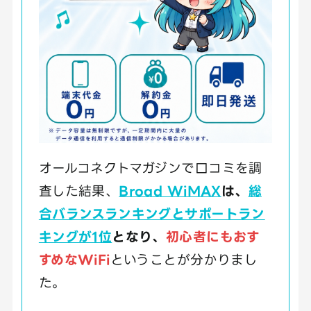
オールコネクトマガジンで口コミを調
査した結果、
Broad WiMAX
は、
総
合バランスランキングとサポートラン
キングが1位
となり、
初心者にもおす
すめなWiFi
ということが分かりまし
た。