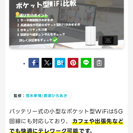
監修：
荒木孝博
/
那須ひろあき
バッテリー式の小型なポケット型WiFiは5G
回線にも対応しており、
カフェや出張先など
でも快適にテレワーク可能
です。