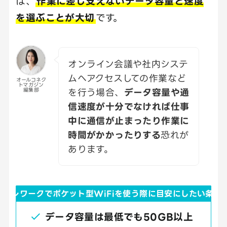
は、
作業に差し支えないデータ容量と速度
を選ぶことが大切
です。
オンライン会議や社内システ
ムへアクセスしての作業など
オールコネク
トマガジン
を行う場合、
データ容量や通
編集部
信速度が十分でなければ仕事
中に通信が止まったり作業に
時間がかかったりする
恐れが
あります。
テレワークでポケット型WiFiを使う際に目安にしたい条件
データ容量は最低でも50GB以上