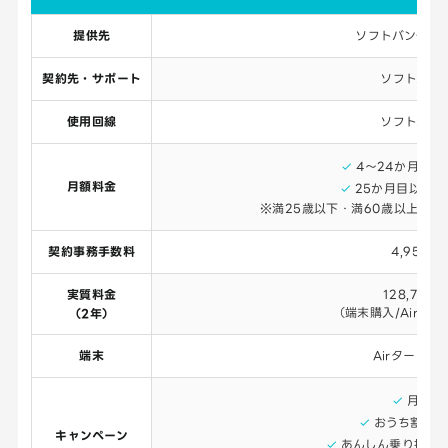
提供先
ソフトバンク株
契約先・サポート
ソフトバン
使用回線
ソフトバン
4～24か月目：4
月額料金
25か月目以降：5
※満25歳以下・満60歳以上なら2
契約事務手数料
4,950円
実質料金
128,700
（端末購入/Airター
（2年）
端末
Airターミナ
月月割
おうち割 光
キャンペーン
あんしん乗り換え