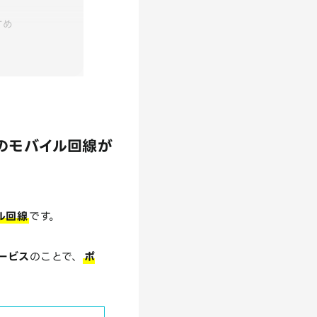
すめ
のモバイル回線が
ル回線
です。
ービス
のことで、
ポ