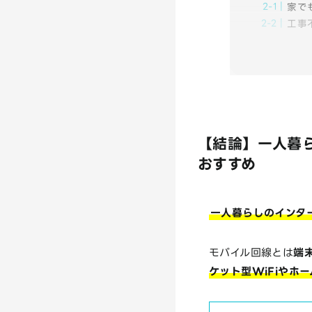
家で
工事
【結論】一人暮ら
おすすめ
一人暮らしのインタ
モバイル回線とは
端
ケット型WiFiやホ