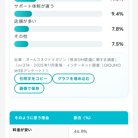
サポート体制が違う
9.4%
店舗が多い
7.8%
その他
7.5%
出典：オールコネクトマガジン「格安SIM認識に関する調査」
（n=374・2025年11月実施・インターネット調査（QIQUMO
WEBアンケート））
引用文をコピー
グラフを埋め込む
画像で保存
そのように思う理由
割合（％）
料金が安い
46.8%