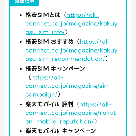
関連記事
格安SIMとは
（
https://all-
connect.co.jp/magazine/kakuy
asu-sim-info/
）
格安SIM おすすめ
（
https://all-
connect.co.jp/magazine/kakuy
asu-sim-recommendation/
）
格安SIM キャンペーン
（
https://all-
connect.co.jp/magazine/sim-
campaign/
）
楽天モバイル 評判
（
https://all-
connect.co.jp/magazine/rakut
en_mobile_reputation/
）
楽天モバイル キャンペーン