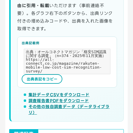
由に引用・転載
いただけます（事前連絡不
要）。各グラフ右下のボタンから、出典リンク
付きの埋め込みコードや、出典を入れた画像を
取得できます。
出典記載例
出典：オールコネクトマガジン「格安SIM認識
に関する調査」（n=374・2025年11月実施）
https://all-
connect.co.jp/magazine/rakuten-
mobile-low-cost-sim-recognition-
survey/
出典表記をコピー
集計データCSVをダウンロード
調査報告書PDFをダウンロード
その他の独自調査データ（データライブラ
リ）