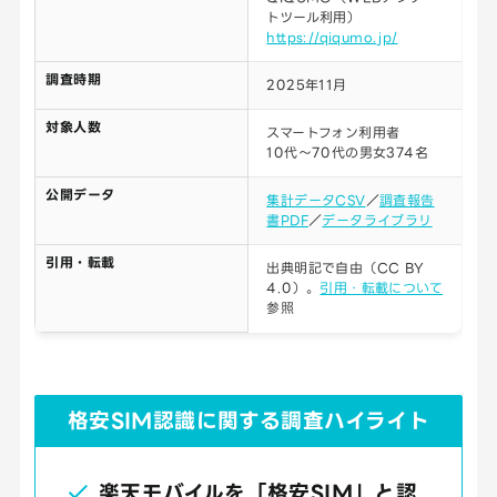
トツール利用）
https://qiqumo.jp/
調査時期
2025年11月
対象人数
スマートフォン利用者
10代～70代の男女374名
公開データ
集計データCSV
／
調査報告
書PDF
／
データライブラリ
引用・転載
出典明記で自由（CC BY
4.0）。
引用・転載について
参照
格安SIM認識に関する調査ハイライト
楽天モバイルを「格安SIM」と認