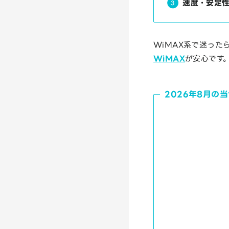
速度・安定
WiMAX系で迷った
WiMAX
が安心です
2026年8月の