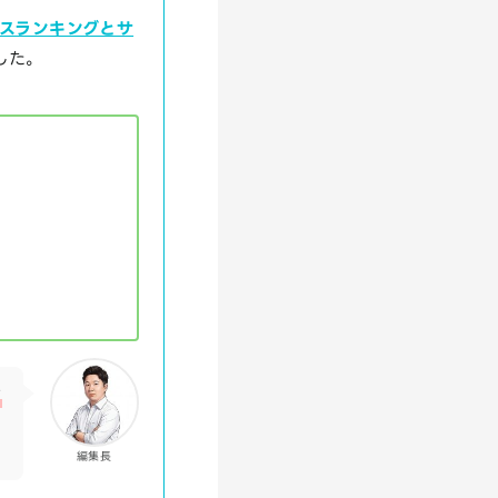
スランキングとサ
した。
イ
編集長