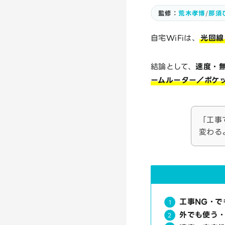
監修：
荒木孝博
/
那須
自宅WiFiは、
光回線
結論として、
速度・
ームルーター／ポケ
「工事
変わる
工事NG・で
外でも使う・