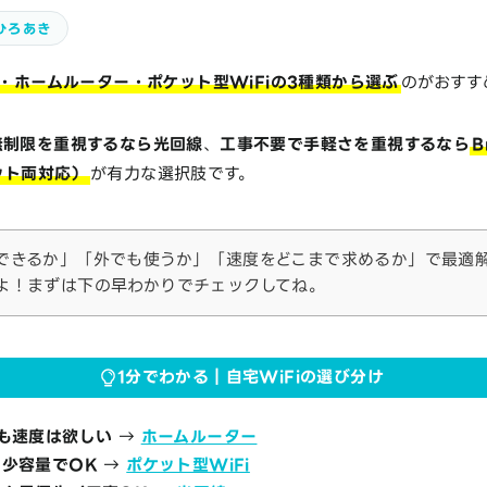
ひろあき
・ホームルーター・ポケット型WiFiの3種類から選ぶ
のがおすす
無制限を重視するなら光回線
、
工事不要で手軽さを重視するなら
B
ット両対応）
が有力な選択肢です。
できるか」「外でも使うか」「速度をどこまで求めるか」で最適
よ！まずは下の早わかりでチェックしてね。
1分でわかる｜自宅WiFiの選び分け
も速度は欲しい
→
ホームルーター
少容量でOK
→
ポケット型WiFi