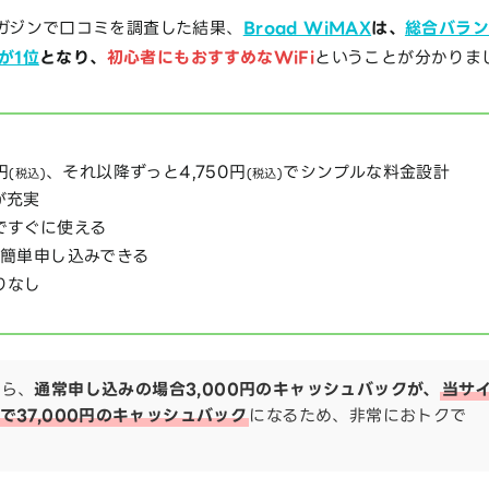
ガジンで口コミを調査した結果、
Broad WiMAX
は、
総合バラン
が1位
となり、
初心者にもおすすめなWiFi
ということが分かりま
円
、それ以降ずっと4,750円
でシンプルな料金設計
(税込)
(税込)
が充実
ですぐに使える
ら簡単申し込みできる
りなし
なら、
通常申し込みの場合3,000円のキャッシュバックが、
当サ
で37,000円のキャッシュバック
になるため、非常におトクで