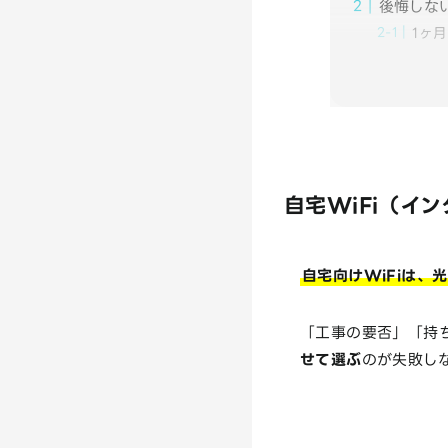
後悔しな
1ヶ
自宅WiFi（イ
自宅向けWiFiは、
「工事の要否」「持
せて選ぶ
のが失敗し