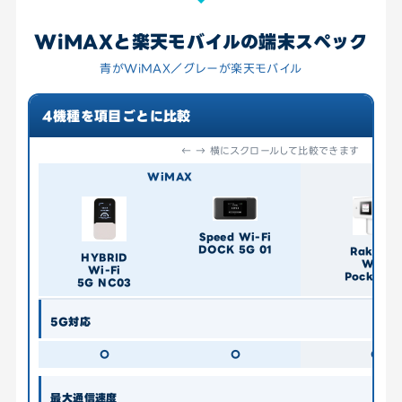
WiMAXと楽天モバイルの端末スペック
青がWiMAX／グレーが楽天モバイル
4機種を項目ごとに比較
← → 横にスクロールして比較できます
WiMAX
Speed Wi-Fi
DOCK 5G 01
Rakuten
HYBRID
WiFi
Wi-Fi
Pocket 5
5G NC03
5G対応
〇
〇
〇
最大通信速度