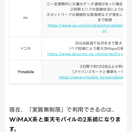
①一定期間内に大量のデータ通信があった場合、混
②利用エリアの混雑状況により速度
③ネットワークの継続的な高負荷などが発生した場
au
まで制限
https://www.au.com/mobile/charge/data/pl
g/
30GB超過で当月末まで最大1Mbp
ドコモ
（ペア回線により最大3Mbpsの場合
https://www.docomo.ne.jp/charge/5g-datap
3日間で約10GB以上の利用時
Y!mobile
（アドバンスモードと標準モードの合
https://www.ymobile.jp/plan/data/poc
現在、「実質無制限」で利用できるのは、
WiMAX系と楽天モバイルの2系統になりま
す。