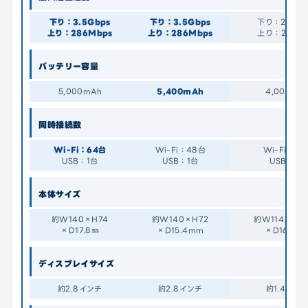
下り：3.5Gbps
下り：3.5Gbps
下り：2.14Gb
上り：286Mbps
上り：286Mbps
上り：218Mb
バッテリー容量
5,000mAh
5,400mAh
4,000mA
同時接続数
Wi-Fi：64台
Wi-Fi：48台
Wi-Fi：24
USB：1台
USB：1台
USB：1台
本体サイズ
約W140×H74
約W140×H72
約W114.3×H7
×D17.8㎜
×D15.4mm
×D16.9m
ディスプレイサイズ
約2.8インチ
約2.8インチ
約1.4イン