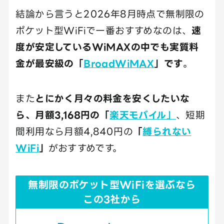
結論から言うと2026年8月時点で無制限の
ポケット型WiFiで一番おすすめなのは、
速
度が安定しているWiMAXの中でも実質料
金が最安級の「
BroadWiMAX
」です
。
また
とにかく月々の料金を安くしたいな
ら、月額3,168円の「
楽天モバイル」
、短期
間利用なら月額4,840円の
「
縛られない
WiFi
」
がおすすめです。
無制限のポケット型WiFiを選ぶなら
この3社から