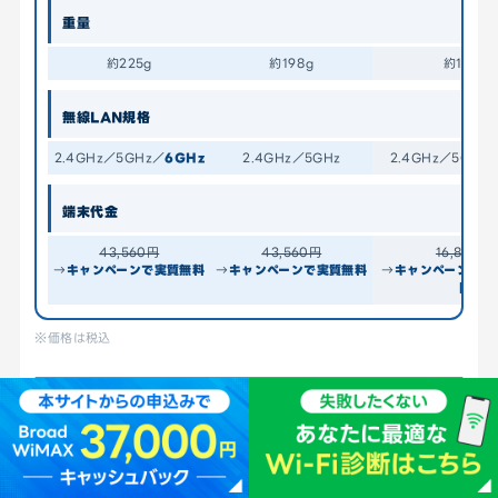
重量
約225g
約198g
約177g
無線LAN規格
2.4GHz／5GHz／
6GHz
2.4GHz／5GHz
2.4GHz／5GHz
端末代金
43,560円
43,560円
16,800円
→
キャンペーンで実質無料
→
キャンペーンで実質無料
→
キャンペーンで一括
円
※価格は税込
WiMAXと楽天モバイルのスペック・価格の違い
WiMAX端末の方が最大通信速度
やバッテリー容量の性能が高い