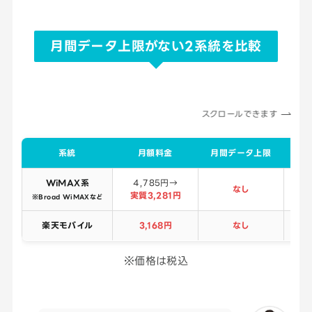
月間データ上限がない2系統を比較
スクロールできます
系統
月額料金
月間データ上限
速
WiMAX系
4,785円→
なし
大
実質3,281円
※Broad WiMAXなど
楽天モバイル
3,168円
なし
※価格は税込