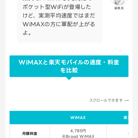
ポケット型WiFiが登場した
編集長
けど、実測平均速度ではまだ
WiMAXの方に軍配が上がる
よ。
WiMAXと楽天モバイルの速度・料金
を比較
スクロールできます
WiMAX
楽天モ
4,785円
月額料金
3,16
※Broad WiMAX