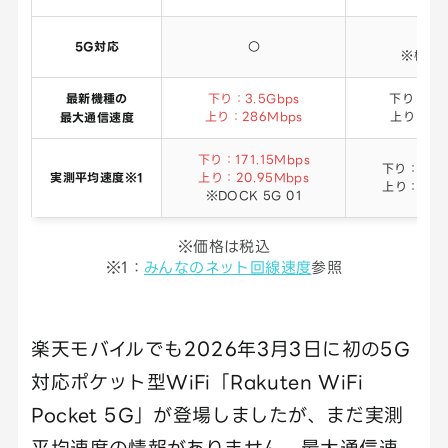
△
5G対応
〇
※機種
最新機種の
下り：3.5Gbps
下り：2.1
上り：286Mbps
上り：218
最大通信速度
下り：171.15Mbps
下り：40.8
実測平均速度※1
上り：20.95Mbps
上り：20.6
※DOCK 5G 01
※価格は税込
※1：
みんなのネット回線速度
参照
楽天モバイルでも2026年3月3日に初の5G
対応ポケット型WiFi「Rakuten WiFi
Pocket 5G」が登場しましたが、まだ実測
平均速度の情報がありません。最大通信速